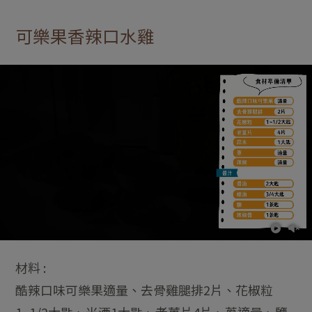
可樂果香辣口水雞
材料 :
酷辣口味可樂果適量、去骨雞腿排2片、花椒粒