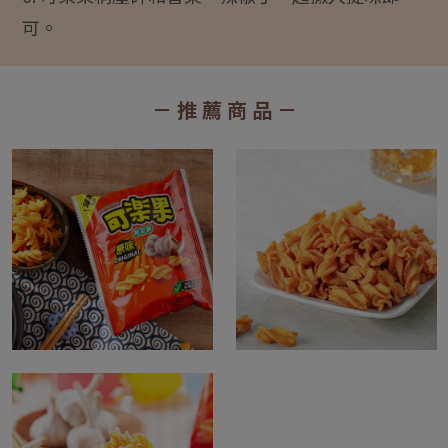
可。
－ 推 薦 商 品 －