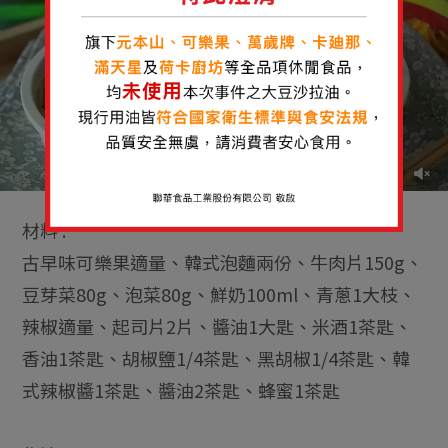
材料 :
古早味可樂果適量、韓式泡麵兩份、牛肉片150g、
豆芽菜80g、泡菜80g、鮮奶100ml、青蔥1大枝、
辣椒適量、起司片2片、醬油1大匙、米酒1茶匙、
香油1茶匙、胡椒鹽1/4茶匙、黑胡椒1/4茶匙、韓
式辣椒醬1茶匙、醬油2茶匙、蜂蜜1茶匙