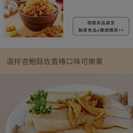
溫拌杏鮑菇佐香椿口味可樂果