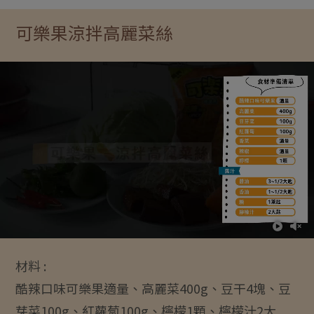
可樂果涼拌高麗菜絲
材料 :
酷辣口味可樂果適量、高麗菜400g、豆干4塊、豆
芽菜100g、紅蘿蔔100g、檸檬1顆、檸檬汁2大