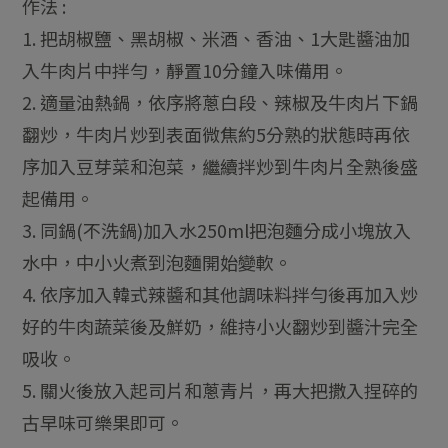
作法 :
1. 把胡椒鹽、黑胡椒、米酒、香油、1大匙醬油加
入牛肉片中拌勻，靜置10分鐘入味備用。
2. 適量油熱鍋，依序將蔥白段、辣椒及牛肉片下鍋
翻炒，牛肉片炒到表面微焦約5分熟的狀態時再依
序加入豆芽菜和泡菜，繼續拌炒到牛肉片全熟後盛
起備用。
3. 同鍋(不洗鍋)加入水250ml把泡麵分成小塊放入
水中，中小火煮到泡麵開始變軟。
4. 依序加入韓式辣醬和其他調味料拌勻後再加入炒
好的牛肉蔬菜後及鮮奶，維持小火翻炒到醬汁完全
吸收。
5. 關火後放入起司片和蔥青片，再大把撒入捏碎的
古早味可樂果即可。