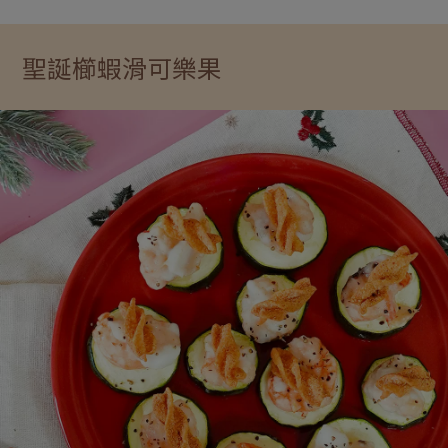
聖誕櫛蝦滑可樂果