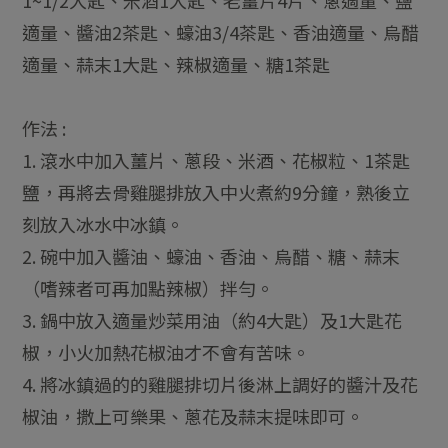
1~1/2大匙、米酒1大匙、老薑片4片、蔥適量、鹽
適量、醬油2茶匙、蠔油3/4茶匙、香油適量、烏醋
適量、蒜末1大匙、辣椒適量、糖1茶匙
作法 :
1. 滾水中加入薑片、蔥段、米酒、花椒粒、1茶匙
鹽，再將去骨雞腿排放入中火煮約9分鐘，熟後立
刻放入冰水中冰鎮。
2. 碗中加入醬油、蠔油、香油、烏醋、糖、蒜末
（嗜辣者可再加點辣椒）拌勻。
3. 鍋中放入適量炒菜用油（約4大匙）及1大匙花
椒，小火加熱花椒油才不會有苦味。
4. 將冰鎮過的的雞腿排切片後淋上調好的醬汁及花
椒油，撒上可樂果、蔥花及蒜末提味即可。