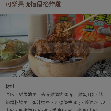
可樂果吮指優格炸雞
材料 :
原味可樂果適量、去骨雞腿排300g、雞蛋1顆、低
筋麵粉適量、蛋汁適量、無糖優格50g、醬油2~1/2
大匙、胡椒鹽1/4茶匙、香油1大匙、米酒1大匙