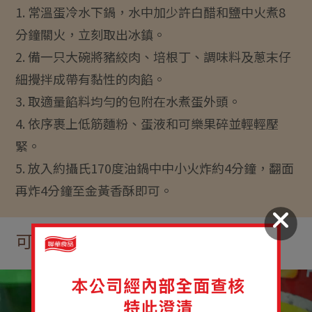
1. 常溫蛋冷水下鍋，水中加少許白醋和鹽中火煮8
分鐘關火，立刻取出冰鎮。
2. 備一只大碗將豬絞肉、培根丁、調味料及蔥末仔
細攪拌成帶有黏性的肉餡。
3. 取適量餡料均勻的包附在水煮蛋外頭。
4. 依序裹上低筋麵粉、蛋液和可樂果碎並輕輕壓
緊。
5. 放入約攝氏170度油鍋中中小火炸約4分鐘，翻面
再炸4分鐘至金黃香酥即可。
可樂果起司炒泡麵