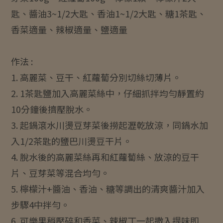
匙、醬油3~1/2大匙、香油1~1/2大匙、糖1茶匙、
香菜適量、辣椒適量、鹽適量
作法 :
1. 高麗菜、豆干、紅蘿蔔分別切絲切薄片。
2. 1茶匙鹽加入高麗菜絲中，仔細抓拌均勻靜置約
10分鐘後擠壓脫水。
3. 起鍋滾水川燙豆芽菜後撈起瀝乾放涼，同鍋水加
入1/2茶匙的鹽巴川燙豆干片。
4. 脫水後的高麗菜絲再和紅蘿蔔絲、放涼的豆干
片、豆芽菜等混合均勻。
5. 檸檬汁+醬油、香油、糖等調出的清爽醬汁加入
步驟4中拌勻。
6. 可樂果稍壓碎和香菜、辣椒丁一起撒入提味即