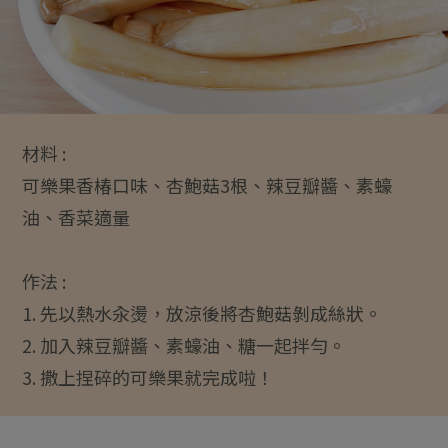
材料 :
可樂果香椿口味、杏鮑菇3根、辣豆瓣醬、素蠔
油、香菜適量
作法 :
1. 先以熱水汆燙，放涼後將杏鮑菇剝成絲狀。
2. 加入辣豆瓣醬、素蠔油、糖一起拌勻。
3. 撒上捏碎的可樂果就完成啦！