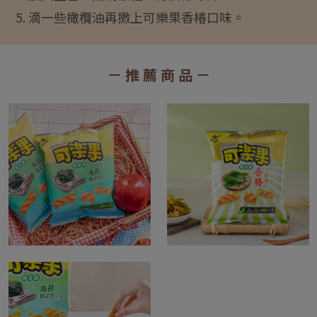
5. 滴一些橄欖油再撒上可樂果香椿口味。
－ 推 薦 商 品 －