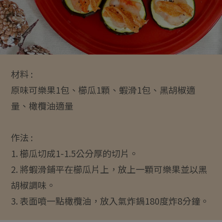
材料 :
原味可樂果1包、櫛瓜1顆、蝦滑1包、黑胡椒適
量、橄欖油適量
作法 :
1. 櫛瓜切成1-1.5公分厚的切片。
2. 將蝦滑鋪平在櫛瓜片上，放上一顆可樂果並以黑
胡椒調味。
3. 表面噴一點橄欖油，放入氣炸鍋180度炸8分鐘。