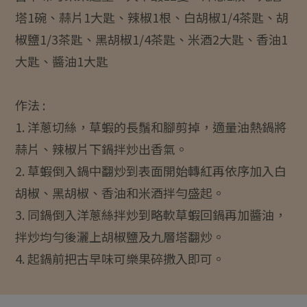
塔1碗、蒜片1大匙、辣椒1根、白胡椒1/4茶匙、胡
椒鹽1/3茶匙、黑胡椒1/4茶匙、米酒2大匙、香油1
大匙、醬油1大匙
作法 :
1. 洋蔥切絲，草蝦的長鬚和腳剪掉，適量油熱鍋將
蒜片、辣椒片下鍋拌炒出香氣。
2. 草蝦倒入鍋中翻炒到表面開始轉紅再依序加入白
胡椒、黑胡椒、香油和米酒拌勻盛起。
3. 同鍋倒入洋蔥絲拌炒到略軟草蝦回鍋再加醬油，
拌炒均勻後灑上胡椒鹽及九層塔翻炒。
4. 起鍋前把古早味可樂果碎撒入即可。