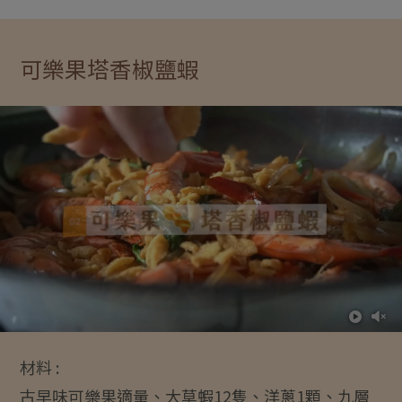
可樂果塔香椒鹽蝦
材料 :
古早味可樂果適量、大草蝦12隻、洋蔥1顆、九層