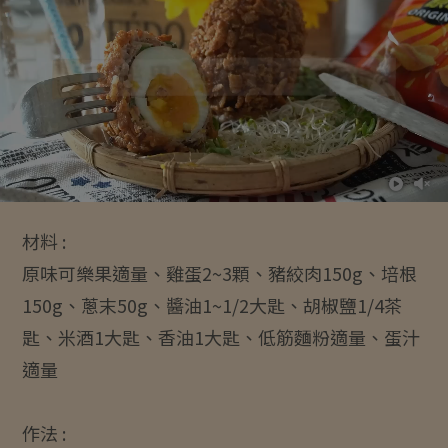
材料 :
原味可樂果適量、雞蛋2~3顆、豬絞肉150g、培根
150g、蔥末50g、醬油1~1/2大匙、胡椒鹽1/4茶
匙、米酒1大匙、香油1大匙、低筋麵粉適量、蛋汁
適量
作法 :