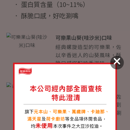
． 蛋白質含量（10~11%）
． 酥脆口感，好吃涮嘴
可樂果山葵(哇沙米)口味
經典螺旋造型的可樂果，佐
以辛香迷人的山葵風味，酥
脆口感搭配嗆香滋味，越吃
越上癮，好吃讚不絕口！
可樂果海苔鹽之花口味
經典螺旋造型的可樂果，佐
以海苔鹽之花口味，吃得到
豌豆自然香氣，越吃越涮
嘴、好吃停不下來！