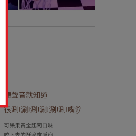
聽聲音就知道
很涮!涮!涮!涮!涮!涮!嘴👂
可樂果黃金起司口味
咬下去的酥脆爽感😏