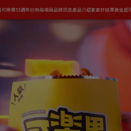
篇
可樂果55週年
炒熱每場局
品牌訊息
產品介紹
素素好結果
黃金起