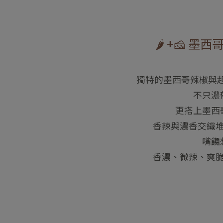
🌶️ +🧀 
獨特的墨西哥辣椒與起
不只濃
更搭上墨西
香辣與濃香交織
嘴饞
香濃、微辣、爽