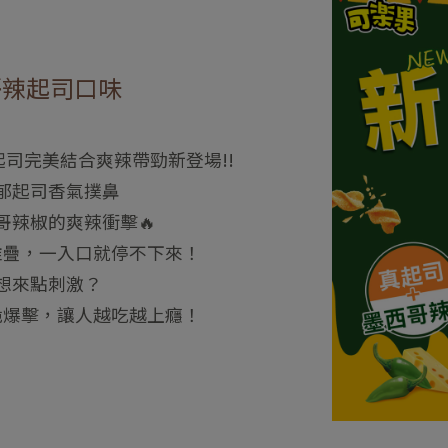
墨西哥辣起司口味
司完美結合​爽辣帶勁新登場!!
郁起司香氣撲鼻
哥辣椒的爽辣衝擊🔥
堆疊，一入口就停不下來！
想來點刺激？
脆爆擊，讓人越吃越上癮！