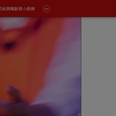
司尚涮嘴
創意小廚房