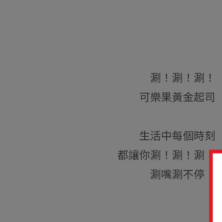
涮！涮！涮！
可樂果黃金起司
生活中每個時刻
都讓你涮！涮！涮！
涮嘴涮不停！