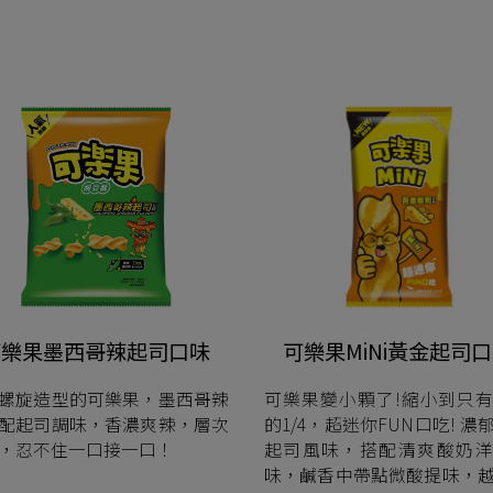
可樂果墨西哥辣起司口味
可樂果MiNi黃金起司
螺旋造型的可樂果，墨西哥辣
可樂果變小顆了!縮小到只
配起司調味，香濃爽辣，層次
的1/4，超迷你FUN口吃! 濃
，忍不住一口接一口！
起司風味，搭配清爽酸奶洋
味，鹹香中帶點微酸提味，