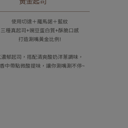
黃金起司
使用切達＋羅馬諾＋藍紋
三種真起司+豌豆蛋白質+酥脆口感
打造涮嘴黃金比例!
以濃郁起司，搭配清爽酸奶洋蔥調味，
香中帶點微酸提味，讓你涮嘴涮​不停~