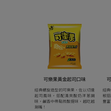
可樂果黃金起司口味
經典螺旋造型的可樂果，佐以切達
經典
起司風味，搭配清爽酸奶洋蔥調
椒搭
味，鹹香中帶點微酸提味，越吃越
豐富
涮嘴！