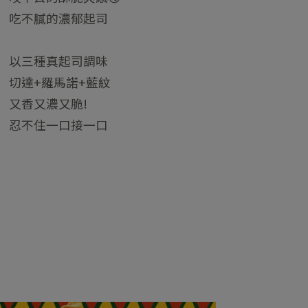
吃不膩的濃郁起司
​以三種真起司調味
切達+羅馬諾+藍紋
又香又濃又脆!
忍不住一口接一口