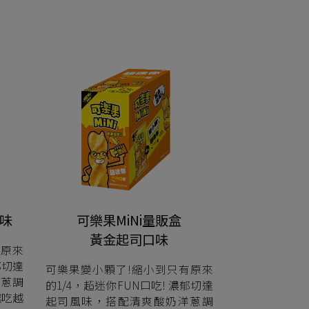
口味
可樂果MiNi量販盒
黃金起司口味
有原來
郁切達
可樂果變小顆了!縮小到只有原來
蔥調
的1/4，超迷你FUN口吃! 濃郁切達
越吃越
起司風味，搭配清爽酸奶洋蔥調