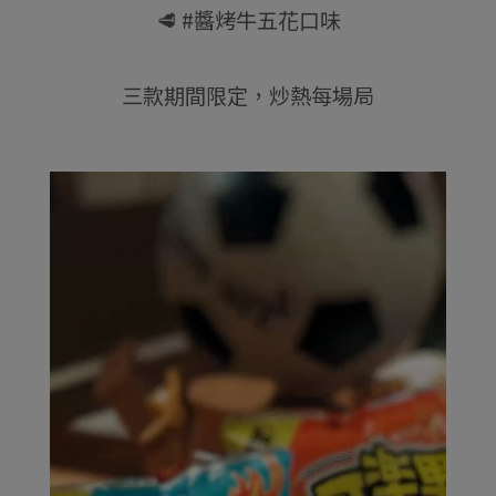
🥩 #醬烤牛五花口味
三款期間限定，炒熱每場局