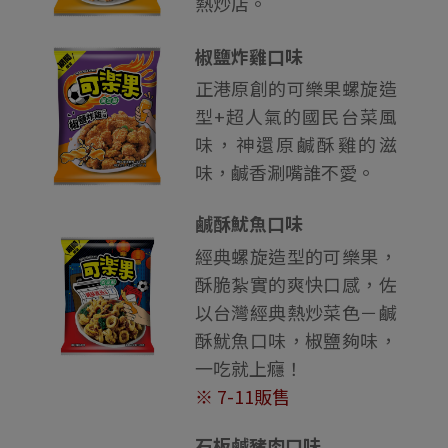
熱炒店。
椒鹽炸雞口味
正港原創的可樂果螺旋造
型+超人氣的國民台菜風
味，神還原鹹酥雞的滋
味，鹹香涮嘴誰不愛。
鹹酥魷魚口味
經典螺旋造型的可樂果，
酥脆紮實的爽快口感，佐
以台灣經典熱炒菜色－鹹
酥魷魚口味，椒鹽夠味，
一吃就上癮！
※ 7-11販售
石板鹹豬肉口味