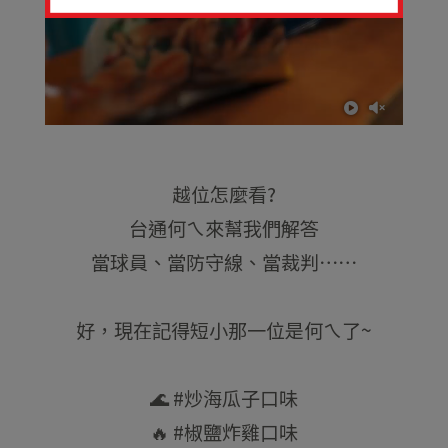
越位怎麼看?
台通何ㄟ來幫我們解答
當球員、當防守線、當裁判⋯⋯
好，現在記得短小那一位是何ㄟ了~
🌊 #炒海瓜子口味
🔥 #椒鹽炸雞口味