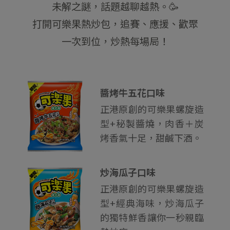
未解之謎，話題越聊越熱。🥳
打開可樂果熱炒包，追賽、應援、歡聚
一次到位，炒熱每場局！
醬烤牛五花口味
正港原創的可樂果螺旋造
型+秘製醬燒，肉香＋炭
烤香氣十足，甜鹹下酒。
炒海瓜子口味
正港原創的可樂果螺旋造
型+經典海味，炒海瓜子
的獨特鮮香讓你一秒親臨