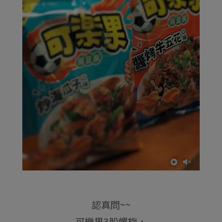
認真問~~
可樂果3股螺旋，